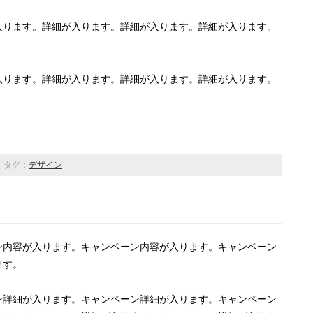
入ります。詳細が入ります。詳細が入ります。詳細が入ります。
入ります。詳細が入ります。詳細が入ります。詳細が入ります。
|
タグ：
デザイン
ン内容が入ります。キャンペーン内容が入ります。キャンペーン
ます。
ン詳細が入ります。キャンペーン詳細が入ります。キャンペーン