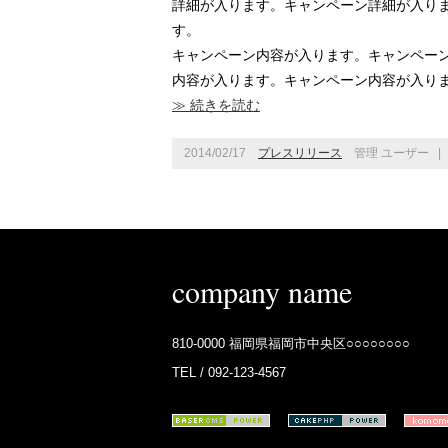
詳細が入ります。キャンペーン詳細が入り
す。
キャンペーン内容が入ります。キャンペー
内容が入ります。キャンペーン内容が入り
≫ 続きを読む
2014/02/17
プレスリリース
管理 ユーザー
company name
810-0000 福岡県福岡市中央区○○○○○○○○
TEL / 092-123-4567