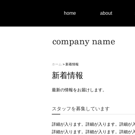
home
about
ホーム
> 新着情報
新着情報
最新の情報をお届けします。
スタッフを募集しています
詳細が入ります。詳細が入ります。詳細が
詳細が入ります。詳細が入ります。詳細が